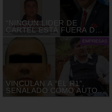
“NINGÚN LÍDER DE
CÁRTEL ESTÁ FUERA DEL
ALCANCE DE EU”: RON
EMPRESAS
JOHNSON
VINCULAN A “EL R1”,
SEÑALADO COMO AUTOR
INTELECTUAL DE CRIMEN
DE MANZO