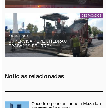
VEHÍCULO CON REPORTE DE
ROBO Y DETIENEN A UN
MASCULINO
DESTACADOS
6 agosto, 2026
SUPERVISA PEPE CHEDRAUI
TRABAJOS DEL TREN
CAPITALINO DE PAVIMENTACIÓN
EN BULEVAR HÉROES DEL 5 DE
MAYO
Noticias relacionadas
Cocodrilo pone en jaque a Mazatlán;
cerraron más playas