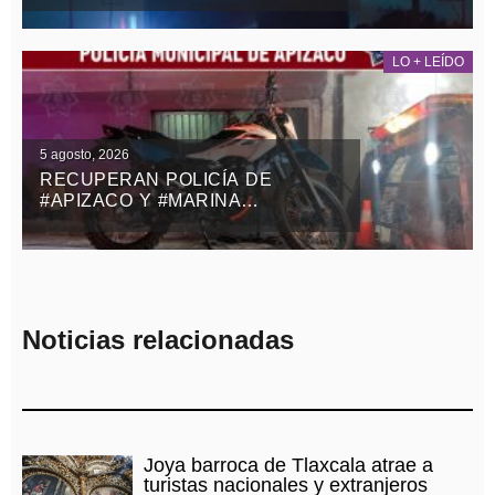
POR EL TREN EN
TEOLOCHOLCO
LO + LEÍDO
5 agosto, 2026
RECUPERAN POLICÍA DE
#APIZACO Y #MARINA
MOTOCICLETA ROBADA CON
VIOLENCIA EN EL ESTADO DE
MÉXICO
Noticias relacionadas
Joya barroca de Tlaxcala atrae a
turistas nacionales y extranjeros