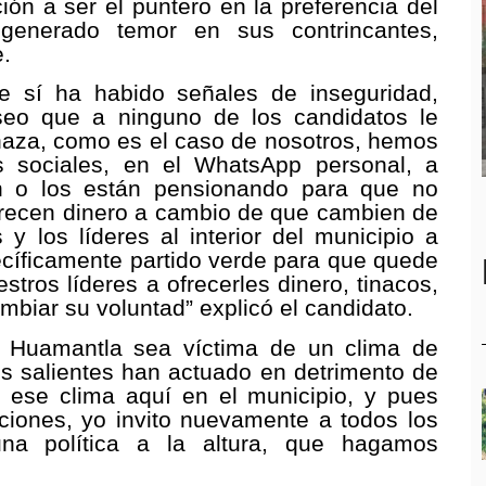
ción a ser el puntero en la preferencia del
 generado temor en sus contrincantes,
e.
ue sí ha habido señales de inseguridad,
seo que a ninguno de los candidatos le
naza, como es el caso de nosotros, hemos
s sociales, en el WhatsApp personal, a
n o los están pensionando para que no
ofrecen dinero a cambio de que cambien de
 y los líderes al interior del municipio a
ecíficamente partido verde para que quede
estros líderes a ofrecerles dinero, tinacos,
biar su voluntad” explicó el candidato.
e Huamantla sea víctima de un clima de
es salientes han actuado en detrimento de
o ese clima aquí en el municipio, y pues
iones, yo invito nuevamente a todos los
a política a la altura, que hagamos