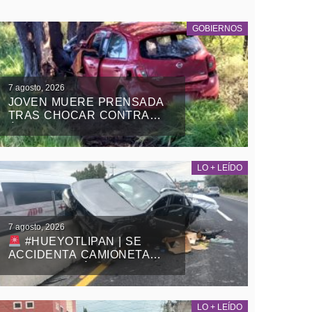
GOBIERNOS
7 agosto, 2026
JOVEN MUERE PRENSADA
TRAS CHOCAR CONTRA
ÁRBOL EN LA APIZACO-
TLAXCO, EN
ATLANGATEPEC
LO + LEÍDO
7 agosto, 2026
#HUEYOTLIPAN | SE
ACCIDENTA CAMIONETA
SOBRE LA MÉXICO-
VERACRUZ
LO + LEÍDO