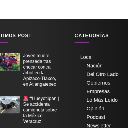
TIMOS POST
CATEGORÍAS
Joven muere
Local
prensada tras
Nación
chocar contra
árbol en la
Del Otro Lado
Apizaco-Tlaxco,
Gobiernos
en Atlangatepec
Empresas
#Hueyotlipan |
Lo Más Leído
Se accidenta
Opinión
camioneta sobre
la México-
Podcast
Veracruz
Newsletter