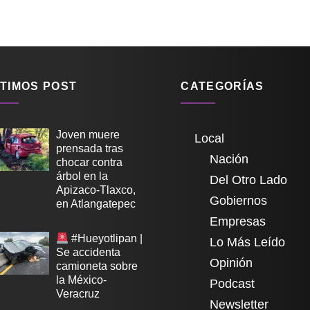
TIMOS POST
CATEGORÍAS
Joven muere
Local
prensada tras
Nación
chocar contra
árbol en la
Del Otro Lado
Apizaco-Tlaxco,
Gobiernos
en Atlangatepec
Empresas
#Hueyotlipan |
Lo Más Leído
Se accidenta
Opinión
camioneta sobre
la México-
Podcast
Veracruz
Newsletter