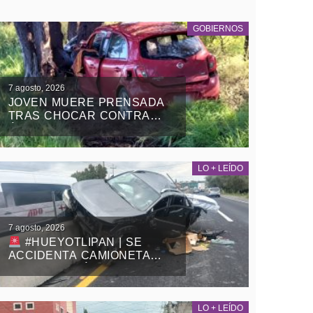
GOBIERNOS
7 agosto, 2026
JOVEN MUERE PRENSADA
TRAS CHOCAR CONTRA
ÁRBOL EN LA APIZACO-
TLAXCO, EN
ATLANGATEPEC
LO + LEÍDO
7 agosto, 2026
#HUEYOTLIPAN | SE
ACCIDENTA CAMIONETA
SOBRE LA MÉXICO-
VERACRUZ
LO + LEÍDO