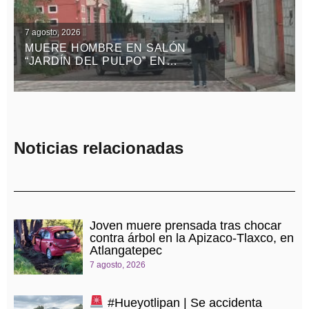
7 agosto, 2026
MUERE HOMBRE EN SALÓN
“JARDÍN DEL PULPO” EN
APIZACO
Noticias relacionadas
Joven muere prensada tras chocar
contra árbol en la Apizaco-Tlaxco, en
Atlangatepec
7 agosto, 2026
#Hueyotlipan | Se accidenta