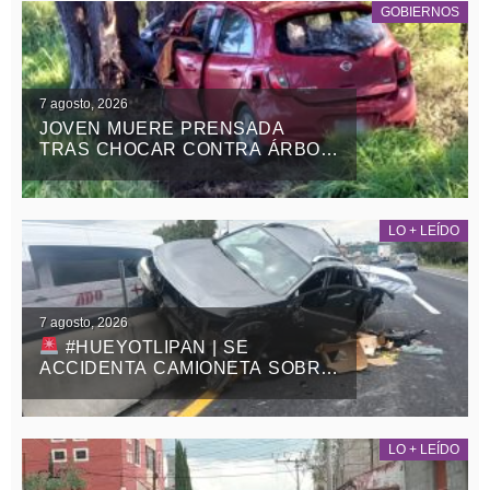
GOBIERNOS
7 agosto, 2026
JOVEN MUERE PRENSADA
TRAS CHOCAR CONTRA ÁRBOL
EN LA APIZACO-TLAXCO, EN
ATLANGATEPEC
LO + LEÍDO
7 agosto, 2026
#HUEYOTLIPAN | SE
ACCIDENTA CAMIONETA SOBRE
LA MÉXICO-VERACRUZ
LO + LEÍDO