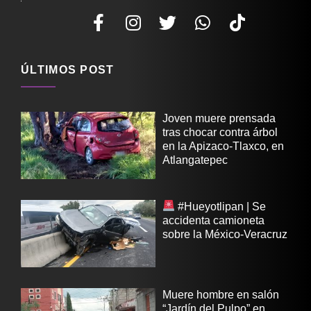
ÚLTIMOS POST
Joven muere prensada
tras chocar contra árbol
en la Apizaco-Tlaxco, en
Atlangatepec
#Hueyotlipan | Se
accidenta camioneta
sobre la México-Veracruz
Muere hombre en salón
“Jardín del Pulpo” en