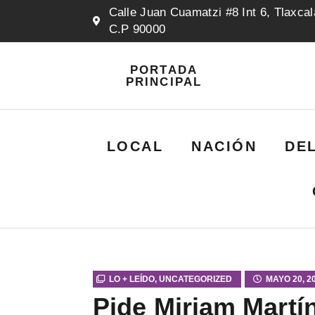
Calle Juan Cuamatzi #8 Int 6, Tlaxcal
C.P 90000
PORTADA
PRINCIPAL
LOCAL
NACIÓN
DE
LO + LEÍDO
,
UNCATEGORIZED
MAYO 20, 2
Pide Miriam Martín