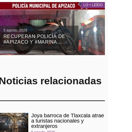
LO + LEÍDO
5 agosto, 2026
RECUPERAN POLICÍA DE
#APIZACO Y #MARINA
MOTOCICLETA ROBADA
CON VIOLENCIA EN EL
ESTADO DE MÉXICO
Noticias relacionadas
Joya barroca de Tlaxcala atrae
a turistas nacionales y
extranjeros