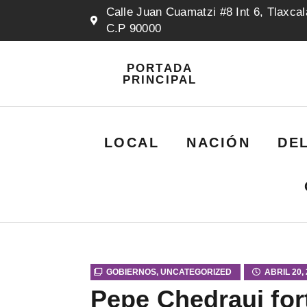
Calle Juan Cuamatzi #8 Int 6, Tlaxcal
C.P 90000
PORTADA
PRINCIPAL
LOCAL
NACIÓN
DE
GOBIERNOS
,
UNCATEGORIZED
ABRIL 20,
Pepe Chedraui for