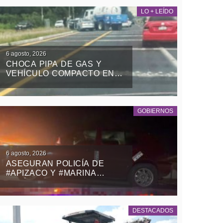
LO + LEÍDO
6 agosto, 2026
CHOCA PIPA DE GAS Y
VEHÍCULO COMPACTO EN
EL RETORNO DE LA ZONA
MILITAR DE PANOTLA
GOBIERNOS
6 agosto, 2026
ASEGURAN POLICÍA DE
#APIZACO Y #MARINA
VEHÍCULO CON REPORTE
DE ROBO Y DETIENEN A UN
MASCULINO
DESTACADOS