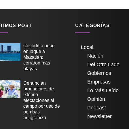
TIMOS POST
CATEGORÍAS
Cocodrilo pone
Local
en jaque a
Nación
Mazatlán;
cerraron más
Del Otro Lado
playas
Gobiernos
Empresas
Denuncian
productores de
Lo Más Leído
Ixtenco
Opinión
afectaciones al
campo por uso de
Podcast
bombas
Newsletter
antigranizo