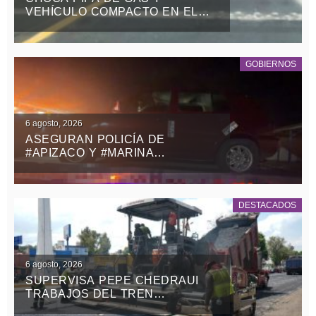
VEHÍCULO COMPACTO EN EL
RETORNO DE LA ZONA MILITAR
DE PANOTLA
GOBIERNOS
6 agosto, 2026
ASEGURAN POLICÍA DE
#APIZACO Y #MARINA
VEHÍCULO CON REPORTE DE
ROBO Y DETIENEN A UN
MASCULINO
DESTACADOS
6 agosto, 2026
SUPERVISA PEPE CHEDRAUI
TRABAJOS DEL TREN
CAPITALINO DE PAVIMENTACIÓN