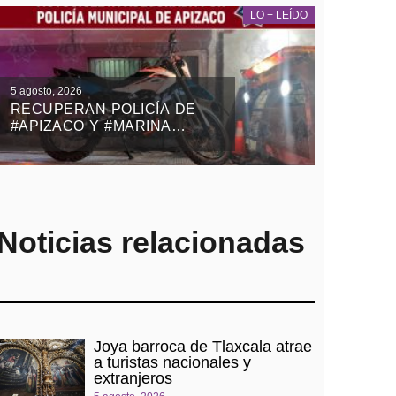
LO + LEÍDO
5 agosto, 2026
RECUPERAN POLICÍA DE
#APIZACO Y #MARINA
MOTOCICLETA ROBADA
CON VIOLENCIA EN EL
ESTADO DE MÉXICO
Noticias relacionadas
Joya barroca de Tlaxcala atrae
a turistas nacionales y
extranjeros