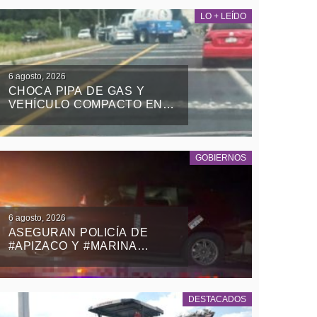
LO + LEÍDO
6 agosto, 2026
CHOCA PIPA DE GAS Y
VEHÍCULO COMPACTO EN
EL RETORNO DE LA ZONA
MILITAR DE PANOTLA
GOBIERNOS
6 agosto, 2026
ASEGURAN POLICÍA DE
#APIZACO Y #MARINA
VEHÍCULO CON REPORTE
DE ROBO Y DETIENEN A UN
MASCULINO
DESTACADOS