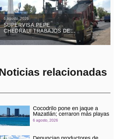
6 agosto, 2026
SUPERVISA PEPE
CHEDRAUI TRABAJOS DEL
TREN CAPITALINO DE
PAVIMENTACIÓN EN
BULEVAR HÉROES DEL 5
DE MAYO
Noticias relacionadas
Cocodrilo pone en jaque a
Mazatlán; cerraron más playas
6 agosto, 2026
Denuncian productores de