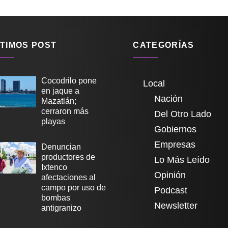
TIMOS POST
CATEGORÍAS
Cocodrilo pone
Local
en jaque a
Nación
Mazatlán;
cerraron más
Del Otro Lado
playas
Gobiernos
Empresas
Denuncian
productores de
Lo Más Leído
Ixtenco
Opinión
afectaciones al
campo por uso de
Podcast
bombas
Newsletter
antigranizo