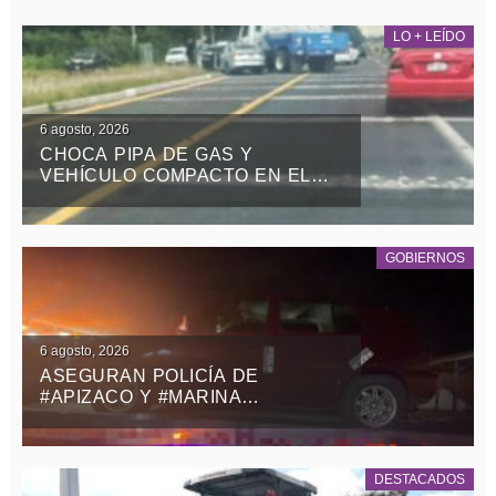
LO + LEÍDO
6 agosto, 2026
CHOCA PIPA DE GAS Y
VEHÍCULO COMPACTO EN EL
RETORNO DE LA ZONA MILITAR
DE PANOTLA
GOBIERNOS
6 agosto, 2026
ASEGURAN POLICÍA DE
#APIZACO Y #MARINA
VEHÍCULO CON REPORTE DE
ROBO Y DETIENEN A UN
MASCULINO
DESTACADOS