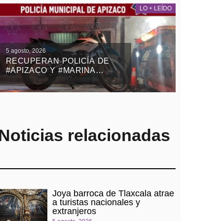
LO + LEÍDO
5 agosto, 2026
RECUPERAN POLICÍA DE
#APIZACO Y #MARINA
MOTOCICLETA ROBADA
CON VIOLENCIA EN EL
ESTADO DE MÉXICO
Noticias relacionadas
Joya barroca de Tlaxcala atrae
a turistas nacionales y
extranjeros