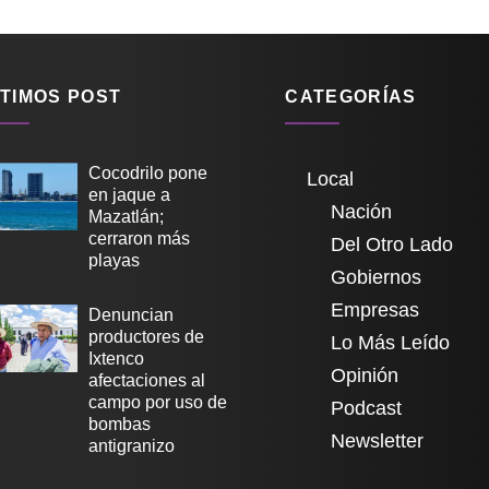
TIMOS POST
CATEGORÍAS
Cocodrilo pone
Local
en jaque a
Nación
Mazatlán;
cerraron más
Del Otro Lado
playas
Gobiernos
Empresas
Denuncian
productores de
Lo Más Leído
Ixtenco
Opinión
afectaciones al
campo por uso de
Podcast
bombas
Newsletter
antigranizo