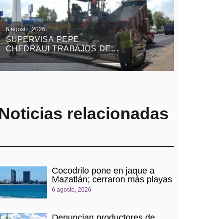
6 agosto, 2026
SUPERVISA PEPE
CHEDRAUI TRABAJOS DEL
TREN CAPITALINO DE
PAVIMENTACIÓN EN
BULEVAR HÉROES DEL 5
DE MAYO
Noticias relacionadas
Cocodrilo pone en jaque a
Mazatlán; cerraron más playas
6 agosto, 2026
Denuncian productores de