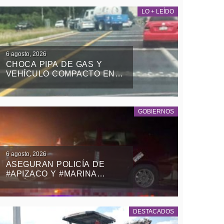
LO + LEÍDO
6 agosto, 2026
CHOCA PIPA DE GAS Y
VEHÍCULO COMPACTO EN
EL RETORNO DE LA ZONA
MILITAR DE PANOTLA
GOBIERNOS
6 agosto, 2026
ASEGURAN POLICÍA DE
#APIZACO Y #MARINA
VEHÍCULO CON REPORTE
DE ROBO Y DETIENEN A UN
MASCULINO
DESTACADOS