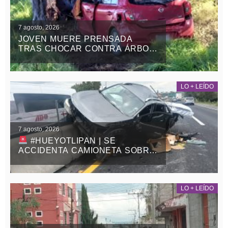
7 agosto, 2026
JOVEN MUERE PRENSADA
TRAS CHOCAR CONTRA ÁRBOL
EN LA APIZACO-TLAXCO, EN
ATLANGATEPEC
LO + LEÍDO
7 agosto, 2026
#HUEYOTLIPAN | SE
ACCIDENTA CAMIONETA SOBRE
LA MÉXICO-VERACRUZ
LO + LEÍDO