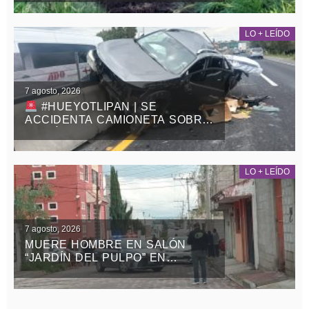
ATLANGATEPEC
LO + LEÍDO
7 agosto, 2026
#HUEYOTLIPAN | SE
ACCIDENTA CAMIONETA SOBRE
LA MÉXICO-VERACRUZ
LO + LEÍDO
7 agosto, 2026
MUERE HOMBRE EN SALÓN
“JARDÍN DEL PULPO” EN
APIZACO