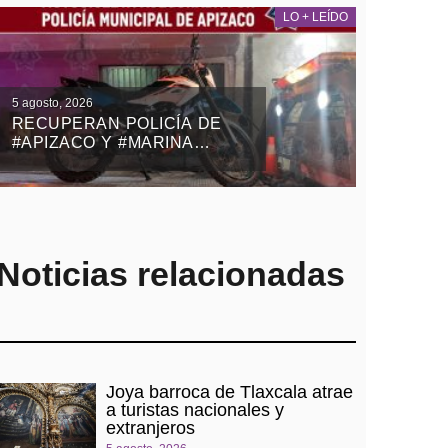
LO + LEÍDO
5 agosto, 2026
RECUPERAN POLICÍA DE
#APIZACO Y #MARINA
MOTOCICLETA ROBADA
CON VIOLENCIA EN EL
ESTADO DE MÉXICO
Noticias relacionadas
Joya barroca de Tlaxcala atrae
a turistas nacionales y
extranjeros