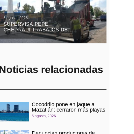
6 agosto, 2026
SUPERVISA PEPE
CHEDRAUI TRABAJOS DEL
TREN CAPITALINO DE
PAVIMENTACIÓN EN
BULEVAR HÉROES DEL 5
DE MAYO
Noticias relacionadas
Cocodrilo pone en jaque a
Mazatlán; cerraron más playas
6 agosto, 2026
Denuncian productores de