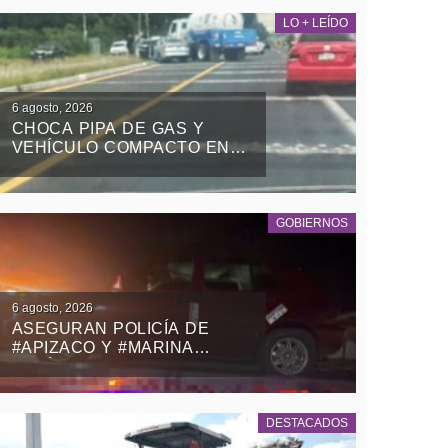
LO + LEÍDO
6 agosto, 2026
CHOCA PIPA DE GAS Y
VEHÍCULO COMPACTO EN
EL RETORNO DE LA ZONA
MILITAR DE PANOTLA
GOBIERNOS
6 agosto, 2026
ASEGURAN POLICÍA DE
#APIZACO Y #MARINA
VEHÍCULO CON REPORTE
DE ROBO Y DETIENEN A UN
MASCULINO
DESTACADOS