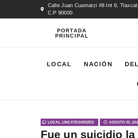
Calle Juan Cuamatzi #8 Int 6, Tlaxcal
C.P 90000
PORTADA
PRINCIPAL
LOCAL
NACIÓN
DE
LOCAL
,
UNCATEGORIZED
AGOSTO 30, 20
Fue un suicidio la