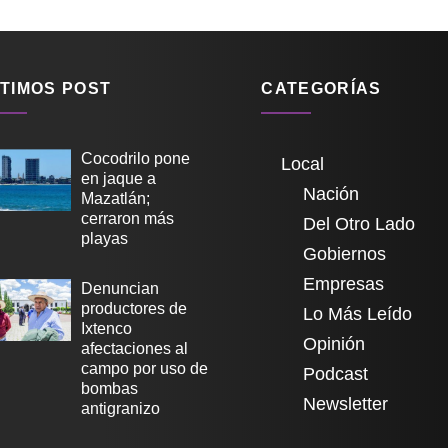
TIMOS POST
CATEGORÍAS
Cocodrilo pone
Local
en jaque a
Nación
Mazatlán;
cerraron más
Del Otro Lado
playas
Gobiernos
Empresas
Denuncian
productores de
Lo Más Leído
Ixtenco
Opinión
afectaciones al
campo por uso de
Podcast
bombas
Newsletter
antigranizo