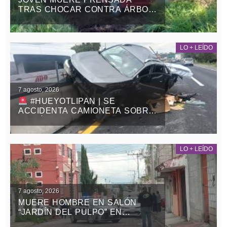
TRAS CHOCAR CONTRA ÁRBOL
EN LA APIZACO-TLAXCO, EN
ATLANGATEPEC
LO + LEÍDO
7 agosto, 2026
#HUEYOTLIPAN | SE
ACCIDENTA CAMIONETA SOBRE
LA MÉXICO-VERACRUZ
LO + LEÍDO
7 agosto, 2026
MUERE HOMBRE EN SALÓN
“JARDÍN DEL PULPO” EN
APIZACO