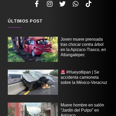
ÚLTIMOS POST
Joven muere prensada
tras chocar contra árbol
en la Apizaco-Tlaxco, en
Atlangatepec
#Hueyotlipan | Se
accidenta camioneta
sobre la México-Veracruz
Muere hombre en salón
“Jardín del Pulpo” en
Apizaco