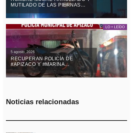
MUTILADO DE LAS PIERNAS
POR EL TREN EN
TEOLOCHOLCO
LO + LEÍDO
5 agosto, 2026
RECUPERAN POLICÍA DE
#APIZACO Y #MARINA
MOTOCICLETA ROBADA CON
VIOLENCIA EN EL ESTADO DE
MÉXICO
Noticias relacionadas