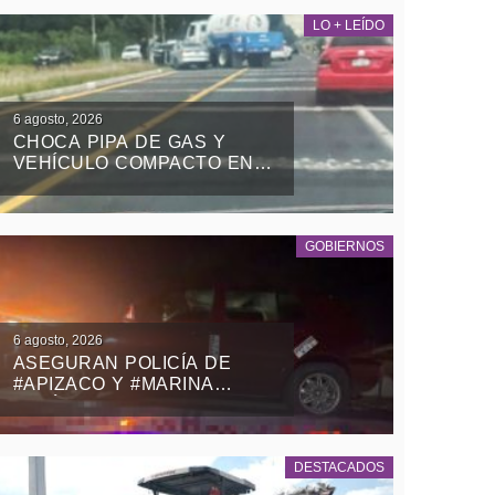
LO + LEÍDO
6 agosto, 2026
CHOCA PIPA DE GAS Y
VEHÍCULO COMPACTO EN
EL RETORNO DE LA ZONA
MILITAR DE PANOTLA
GOBIERNOS
6 agosto, 2026
ASEGURAN POLICÍA DE
#APIZACO Y #MARINA
VEHÍCULO CON REPORTE
DE ROBO Y DETIENEN A UN
MASCULINO
DESTACADOS