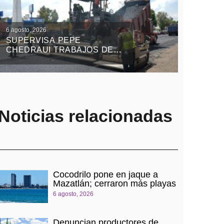
6 agosto, 2026
SUPERVISA PEPE
CHEDRAUI TRABAJOS DEL
TREN CAPITALINO DE
PAVIMENTACIÓN EN
BULEVAR HÉROES DEL 5
DE MAYO
Noticias relacionadas
Cocodrilo pone en jaque a
Mazatlán; cerraron más playas
6 agosto, 2026
Denuncian productores de