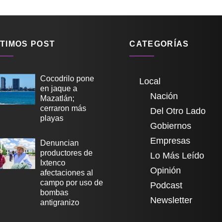
TIMOS POST
CATEGORÍAS
Cocodrilo pone
Local
en jaque a
Nación
Mazatlán;
cerraron más
Del Otro Lado
playas
Gobiernos
Empresas
Denuncian
productores de
Lo Más Leído
Ixtenco
Opinión
afectaciones al
campo por uso de
Podcast
bombas
Newsletter
antigranizo