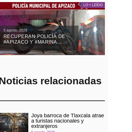
LO + LEÍDO
5 agosto, 2026
RECUPERAN POLICÍA DE
#APIZACO Y #MARINA
MOTOCICLETA ROBADA
CON VIOLENCIA EN EL
ESTADO DE MÉXICO
Noticias relacionadas
Joya barroca de Tlaxcala atrae
a turistas nacionales y
extranjeros