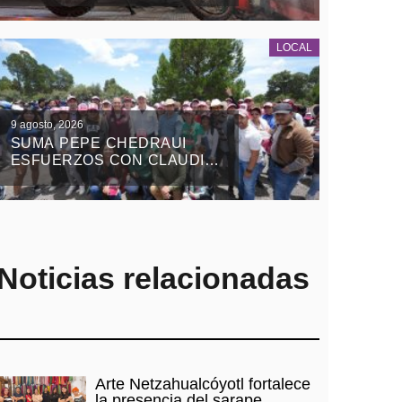
CON VIOLENCIA EN EL
ESTADO DE MÉXICO
LOCAL
9 agosto, 2026
SUMA PEPE CHEDRAUI
ESFUERZOS CON CLAUDIA
SHEINBAUM Y ALEJANDRO
ARMENTA EN LA JORNADA
NACIONAL DE
REFORESTACIÓN
Noticias relacionadas
Arte Netzahualcóyotl fortalece
la presencia del sarape