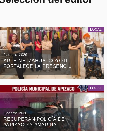
LOCAL
9 agosto, 2026
ARTE NETZAHUALCÓYOTL
FORTALECE LA PRESENCIA
DEL SARAPE TLAXCALTECA
EN ESTADOS UNIDOS
LOCAL
9 agosto, 2026
RECUPERAN POLICÍA DE
#APIZACO Y #MARINA
MOTOCICLETA ROBADA