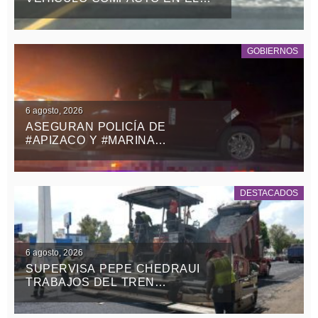
RETORNO DE LA ZONA MILITAR
DE PANOTLA
GOBIERNOS
6 agosto, 2026
ASEGURAN POLICÍA DE
#APIZACO Y #MARINA
VEHÍCULO CON REPORTE DE
ROBO Y DETIENEN A UN
MASCULINO
DESTACADOS
6 agosto, 2026
SUPERVISA PEPE CHEDRAUI
TRABAJOS DEL TREN
CAPITALINO DE PAVIMENTACIÓN
EN BULEVAR HÉROES DEL 5 DE