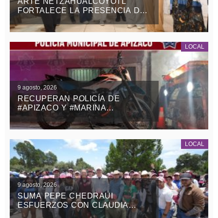
ARTE NETZAHUALCÓYOTL
FORTALECE LA PRESENCIA DEL
SARAPE TLAXCALTECA EN
ESTADOS UNIDOS
LOCAL
9 agosto, 2026
RECUPERAN POLICÍA DE
#APIZACO Y #MARINA
MOTOCICLETA ROBADA CON
VIOLENCIA EN EL ESTADO DE
MÉXICO
LOCAL
9 agosto, 2026
SUMA PEPE CHEDRAUI
ESFUERZOS CON CLAUDIA
SHEINBAUM Y ALEJANDRO