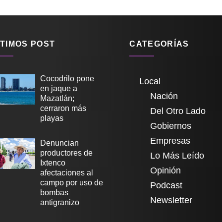
TIMOS POST
CATEGORÍAS
Cocodrilo pone
Local
en jaque a
Nación
Mazatlán;
cerraron más
Del Otro Lado
playas
Gobiernos
Empresas
Denuncian
productores de
Lo Más Leído
Ixtenco
Opinión
afectaciones al
campo por uso de
Podcast
bombas
Newsletter
antigranizo