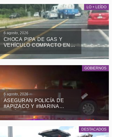
LO + LEÍDO
6 agosto, 2026
CHOCA PIPA DE GAS Y
VEHÍCULO COMPACTO EN
EL RETORNO DE LA ZONA
MILITAR DE PANOTLA
GOBIERNOS
6 agosto, 2026
ASEGURAN POLICÍA DE
#APIZACO Y #MARINA
VEHÍCULO CON REPORTE
DE ROBO Y DETIENEN A UN
MASCULINO
DESTACADOS