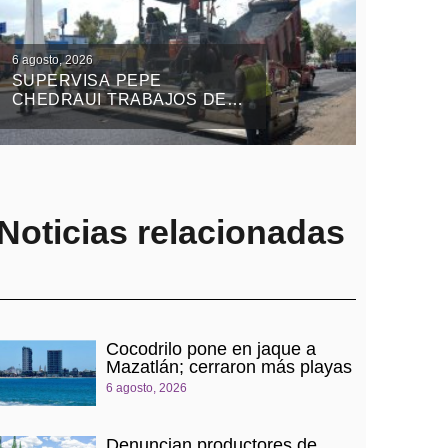
6 agosto, 2026
SUPERVISA PEPE
CHEDRAUI TRABAJOS DEL
TREN CAPITALINO DE
PAVIMENTACIÓN EN
BULEVAR HÉROES DEL 5
DE MAYO
Noticias relacionadas
Cocodrilo pone en jaque a
Mazatlán; cerraron más playas
6 agosto, 2026
Denuncian productores de