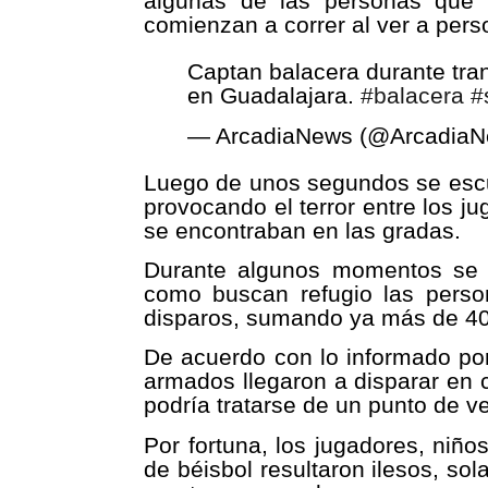
algunas de las personas que 
comienzan a correr al ver a pers
Captan balacera durante tran
en Guadalajara.
#balacera
#
— ArcadiaNews (@Arcadia
Luego de unos segundos se escu
provocando el terror entre los j
se encontraban en las gradas.
Durante algunos momentos se l
como buscan refugio las perso
disparos, sumando ya más de 40
De acuerdo con lo informado por
armados llegaron a disparar en c
podría tratarse de un punto de v
Por fortuna, los jugadores, niño
de béisbol resultaron ilesos, so