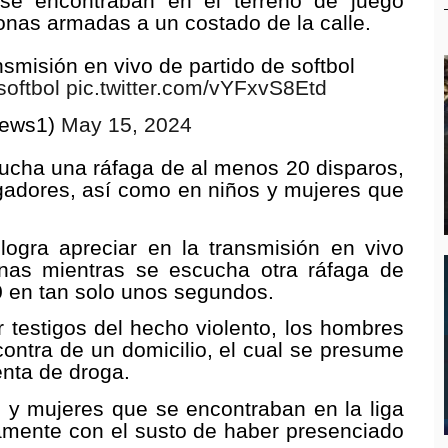
se encontraban en el terreno de juego
onas armadas a un costado de la calle.
smisión en vivo de partido de softbol
softbol
pic.twitter.com/vYFxvS8Etd
News1)
May 15, 2024
cha una ráfaga de al menos 20 disparos,
ugadores, así como en niños y mujeres que
ogra apreciar en la transmisión en vivo
nas mientras se escucha otra ráfaga de
 en tan solo unos segundos.
 testigos del hecho violento, los hombres
ontra de un domicilio, el cual se presume
enta de droga.
s y mujeres que se encontraban en la liga
lamente con el susto de haber presenciado