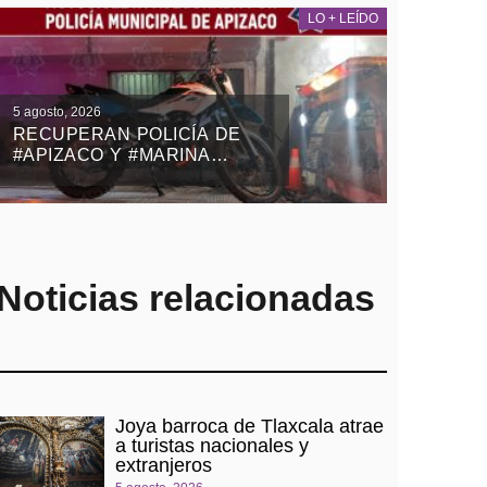
LO + LEÍDO
5 agosto, 2026
RECUPERAN POLICÍA DE
#APIZACO Y #MARINA
MOTOCICLETA ROBADA
CON VIOLENCIA EN EL
ESTADO DE MÉXICO
Noticias relacionadas
Joya barroca de Tlaxcala atrae
a turistas nacionales y
extranjeros