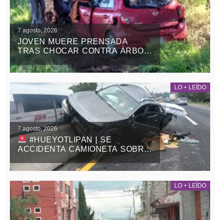
7 agosto, 2026
JOVEN MUERE PRENSADA
TRAS CHOCAR CONTRA ÁRBOL
EN LA APIZACO-TLAXCO, EN
ATLANGATEPEC
LO + LEÍDO
7 agosto, 2026
#HUEYOTLIPAN | SE
ACCIDENTA CAMIONETA SOBRE
LA MÉXICO-VERACRUZ
LO + LEÍDO