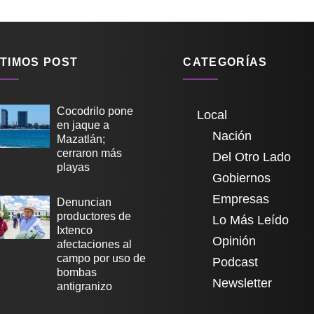
TIMOS POST
CATEGORÍAS
Cocodrilo pone
Local
en jaque a
Nación
Mazatlán;
cerraron más
Del Otro Lado
playas
Gobiernos
Empresas
Denuncian
productores de
Lo Más Leído
Ixtenco
Opinión
afectaciones al
campo por uso de
Podcast
bombas
Newsletter
antigranizo