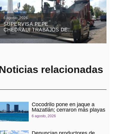
6 agosto, 2026
SUPERVISA PEPE
CHEDRAUI TRABAJOS DEL
TREN CAPITALINO DE
PAVIMENTACIÓN EN
BULEVAR HÉROES DEL 5
DE MAYO
Noticias relacionadas
Cocodrilo pone en jaque a
Mazatlán; cerraron más playas
6 agosto, 2026
Denuncian productores de