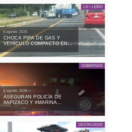
LO + LEÍDO
6 agosto, 2026
CHOCA PIPA DE GAS Y
VEHÍCULO COMPACTO EN
EL RETORNO DE LA ZONA
MILITAR DE PANOTLA
GOBIERNOS
6 agosto, 2026
ASEGURAN POLICÍA DE
#APIZACO Y #MARINA
VEHÍCULO CON REPORTE
DE ROBO Y DETIENEN A UN
MASCULINO
DESTACADOS