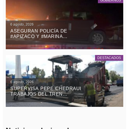
GOBIERNOS
6 agosto, 2026
ASEGURAN POLICÍA DE
#APIZACO Y #MARINA
VEHÍCULO CON REPORTE DE
ROBO Y DETIENEN A UN
MASCULINO
DESTACADOS
6 agosto, 2026
SUPERVISA PEPE CHEDRAUI
TRABAJOS DEL TREN
CAPITALINO DE PAVIMENTACIÓN
EN BULEVAR HÉROES DEL 5 DE
MAYO