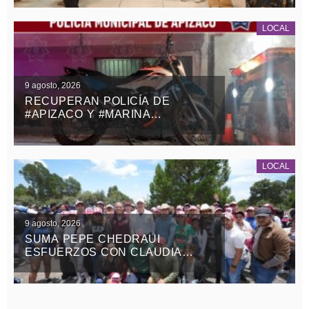
ESTADOS UNIDOS
LOCAL
9 agosto, 2026
RECUPERAN POLICÍA DE
#APIZACO Y #MARINA
MOTOCICLETA ROBADA CON
VIOLENCIA EN EL ESTADO DE
MÉXICO
LOCAL
9 agosto, 2026
SUMA PEPE CHEDRAUI
ESFUERZOS CON CLAUDIA
SHEINBAUM Y ALEJANDRO
ARMENTA EN LA JORNADA
NACIONAL DE REFORESTACIÓN